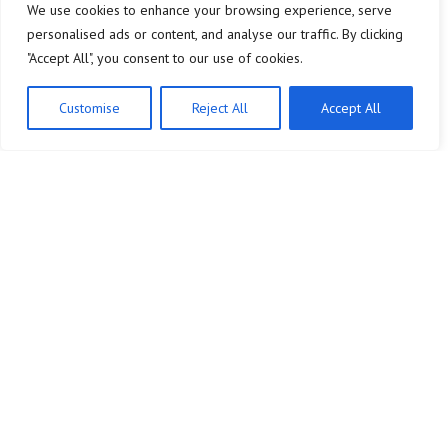
We use cookies to enhance your browsing experience, serve
personalised ads or content, and analyse our traffic. By clicking
"Accept All", you consent to our use of cookies.
Customise
Reject All
Accept All
Empresa
Legal
Finanças Pessoais
Sobre Nós
Fintech
Contacto
Investimentos
Política de Privacidade
Mercados Financeiros
Termos e Condições