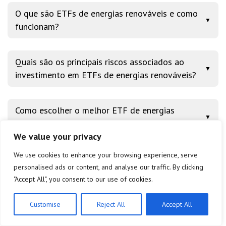
O que são ETFs de energias renováveis e como
▼
funcionam?
Quais são os principais riscos associados ao
▼
investimento em ETFs de energias renováveis?
Como escolher o melhor ETF de energias
▼
renováveis para o meu portfólio?
We value your privacy
We use cookies to enhance your browsing experience, serve
É vantajoso investir em ETFs de energias
▼
personalised ads or content, and analyse our traffic. By clicking
renováveis em Portugal?
"Accept All", you consent to our use of cookies.
Customise
Reject All
Accept All
Quais são algumas alternativas aos ETFs para
▼
investir em energias renováveis?