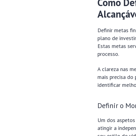
Como Def
Alcançáv
Definir metas fi
plano de investi
Estas metas ser
processo.
A clareza nas m
mais precisa do 
identificar melh
Definir o Mo
Um dos aspetos 
atingir a indepe
seu estilo de vi