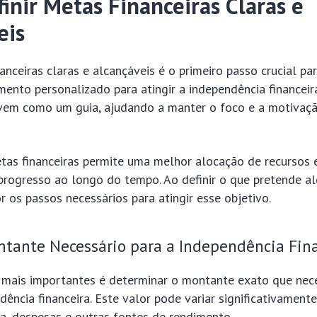
inir Metas Financeiras Claras e
eis
nanceiras claras e alcançáveis é o primeiro passo crucial pa
mento personalizado para atingir a independência financeir
vem como um guia, ajudando a manter o foco e a motivaç
etas financeiras permite uma melhor alocação de recursos 
progresso ao longo do tempo. Ao definir o que pretende a
or os passos necessários para atingir esse objetivo.
ntante Necessário para a Independência Fin
mais importantes é determinar o montante exato que nece
ndência financeira. Este valor pode variar significativame
da, despesas e outras fontes de rendimento.