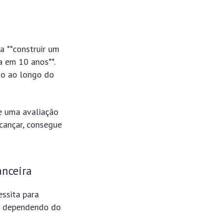
ra **construir um
a em 10 anos**.
ão ao longo do
e uma avaliação
lcançar, consegue
anceira
ssita para
nte dependendo do