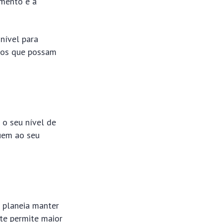
imento e a
nível para
rros que possam
 o seu nível de
quem ao seu
 planeia manter
te permite maior