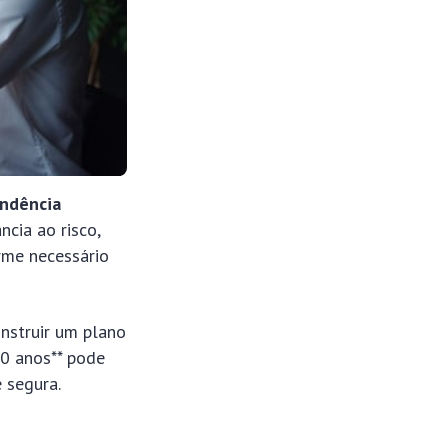
endência
ncia ao risco,
orme necessário
nstruir um plano
10 anos** pode
e segura.