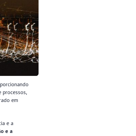
oporcionando
e processos,
trado em
ia e a
ão e a