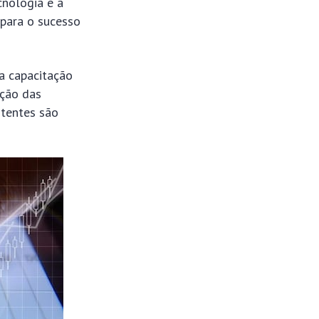
cnologia e a
 para o sucesso
a capacitação
eção das
stentes são