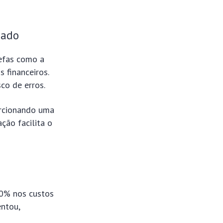
zado
efas como a
s financeiros.
co de erros.
orcionando uma
ção facilita o
30% nos custos
entou,