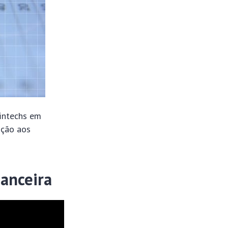
intechs em
nção aos
anceira