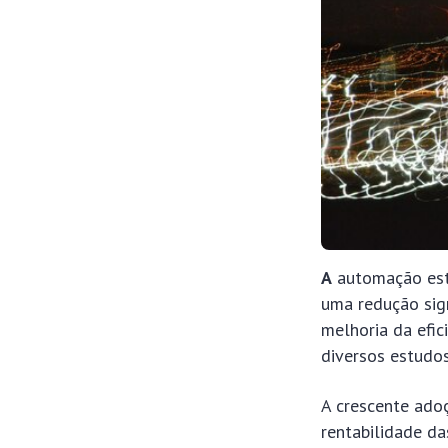
A
automação está
uma redução sign
melhoria da efi
diversos estudos
A crescente adoç
rentabilidade d