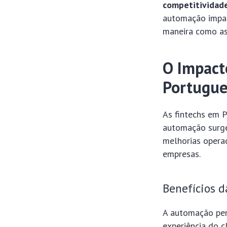
competitividade
automação impac
maneira como as
O Impact
Portugue
As fintechs em 
automação surge
melhorias opera
empresas.
Benefícios 
A automação per
experiência do c