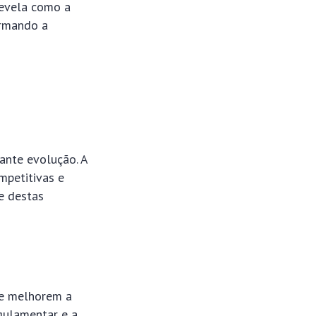
evela como a
ormando a
ante evolução. A
petitivas e
e destas
 e melhorem a
egulamentar e a