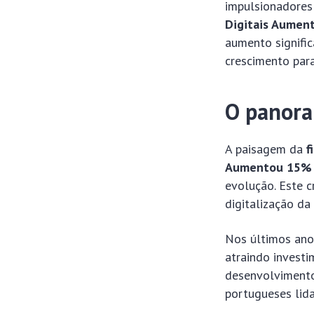
impulsionadores
Digitais Aument
aumento signific
crescimento par
O panora
A paisagem da
f
Aumentou 15% no
evolução. Este c
digitalização d
Nos últimos ano
atraindo invest
desenvolvimento
portugueses lid