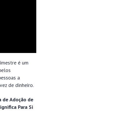
rimestre é um
pelos
pessoas a
ez de dinheiro.
a de Adoção de
nifica Para Si