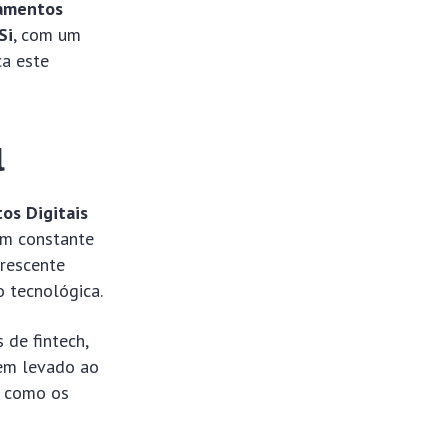
gamentos
Si
, com um
ca este
l
os Digitais
m constante
crescente
 tecnológica.
 de fintech,
tem levado ao
a como os