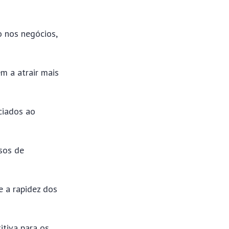
 nos negócios,
m a atrair mais
ciados ao
sos de
e a rapidez dos
tiva para os