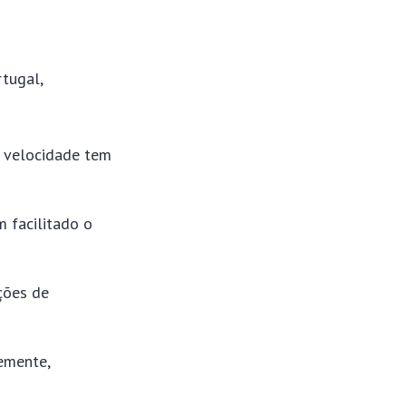
rtugal,
a velocidade tem
 facilitado o
ções de
emente,