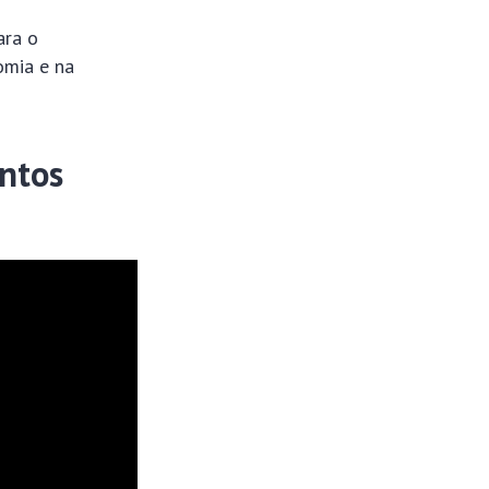
ara o
omia e na
ntos